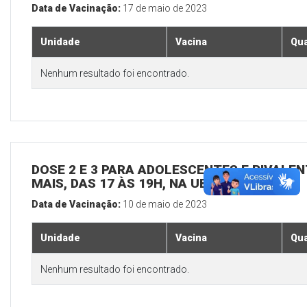
Data de Vacinação:
17 de maio de 2023
Unidade
Vacina
Qua
Nenhum resultado foi encontrado.
DOSE 2 E 3 PARA ADOLESCENTES E BIVALEN
MAIS, DAS 17 ÀS 19H, NA UBS SEDE
Data de Vacinação:
10 de maio de 2023
Unidade
Vacina
Qua
Nenhum resultado foi encontrado.