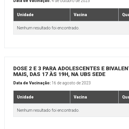
Data de Vacinação:
4 de outubro de 2023
Unidade
Vacina
Qua
Nenhum resultado foi encontrado.
DOSE 2 E 3 PARA ADOLESCENTES E BIVALEN
MAIS, DAS 17 ÀS 19H, NA UBS SEDE
Data de Vacinação:
16 de agosto de 2023
Unidade
Vacina
Qua
Nenhum resultado foi encontrado.