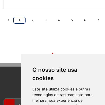
«
1
2
3
4
5
6
7
O nosso site usa
cookies
BOM PRINCIPIO
RIO GRANDE DO SUL
Este site utiliza cookies e outras
tecnologias de rastreamento para
melhorar sua experiência de