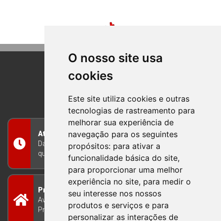
O nosso site usa
cookies
BOM PRINCIPIO
RIO GRANDE DO SUL
Este site utiliza cookies e outras
tecnologias de rastreamento para
melhorar sua experiência de
navegação para os seguintes
Atendimento
Das 8h às 12h e das 13h às 17h30, de segunda a
propósitos:
para ativar a
quinta-feira, e nas sextas-feiras das 7h às 13h
funcionalidade básica do site
,
para proporcionar uma melhor
experiência no site
,
para medir o
Prefeitura Municipal
seu interesse nos nossos
Avenida Guilherme Winter 65 - Centro Bom
produtos e serviços e para
Princípio/RS - Brasil CEP 95765-000
personalizar as interações de