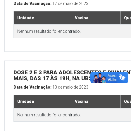
Data de Vacinação:
17 de maio de 2023
Unidade
Vacina
Qua
Nenhum resultado foi encontrado.
DOSE 2 E 3 PARA ADOLESCENTES E BIVALEN
MAIS, DAS 17 ÀS 19H, NA UBS SEDE
Data de Vacinação:
10 de maio de 2023
Unidade
Vacina
Qua
Nenhum resultado foi encontrado.