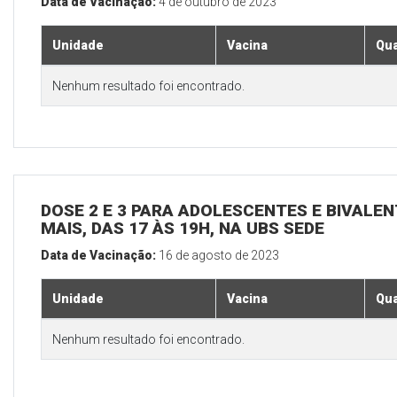
Data de Vacinação:
4 de outubro de 2023
Unidade
Vacina
Qua
Nenhum resultado foi encontrado.
DOSE 2 E 3 PARA ADOLESCENTES E BIVALEN
MAIS, DAS 17 ÀS 19H, NA UBS SEDE
Data de Vacinação:
16 de agosto de 2023
Unidade
Vacina
Qua
Nenhum resultado foi encontrado.