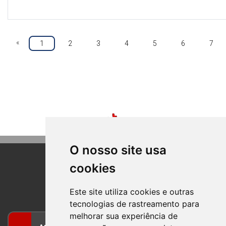
«
1
2
3
4
5
6
7
O nosso site usa
cookies
BOM PRINCIPIO
RIO GRANDE DO SUL
Este site utiliza cookies e outras
tecnologias de rastreamento para
melhorar sua experiência de