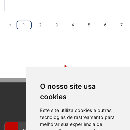
«
1
2
3
4
5
6
7
O nosso site usa
cookies
BOM PRINCIPIO
RIO GRANDE DO SUL
Este site utiliza cookies e outras
tecnologias de rastreamento para
melhorar sua experiência de