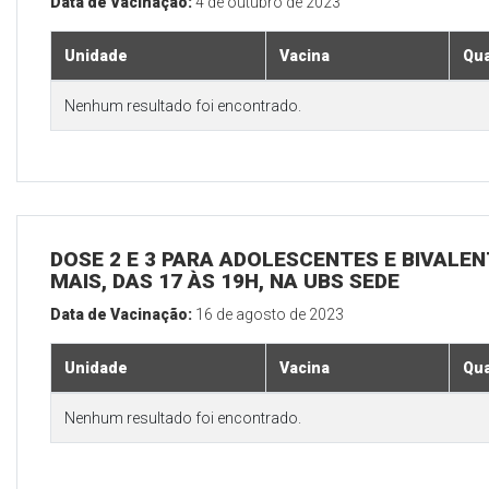
Data de Vacinação:
4 de outubro de 2023
Unidade
Vacina
Qua
Nenhum resultado foi encontrado.
DOSE 2 E 3 PARA ADOLESCENTES E BIVALEN
MAIS, DAS 17 ÀS 19H, NA UBS SEDE
Data de Vacinação:
16 de agosto de 2023
Unidade
Vacina
Qua
Nenhum resultado foi encontrado.