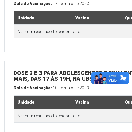
Data de Vacinação:
17 de maio de 2023
Unidade
Vacina
Qua
Nenhum resultado foi encontrado.
DOSE 2 E 3 PARA ADOLESCENTES E BIVALEN
MAIS, DAS 17 ÀS 19H, NA UBS SEDE
Data de Vacinação:
10 de maio de 2023
Unidade
Vacina
Qua
Nenhum resultado foi encontrado.