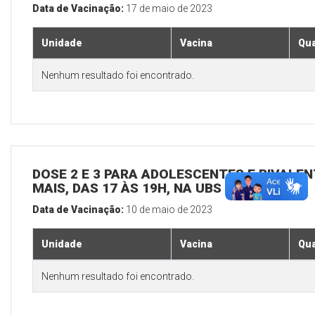
Data de Vacinação:
17 de maio de 2023
Unidade
Vacina
Qua
Nenhum resultado foi encontrado.
DOSE 2 E 3 PARA ADOLESCENTES E BIVALEN
MAIS, DAS 17 ÀS 19H, NA UBS SEDE
Data de Vacinação:
10 de maio de 2023
Unidade
Vacina
Qua
Nenhum resultado foi encontrado.