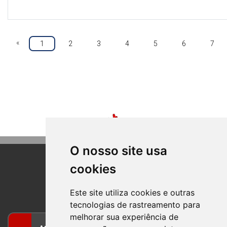
«
1
2
3
4
5
6
7
O nosso site usa
cookies
BOM PRINCIPIO
RIO GRANDE DO SUL
Este site utiliza cookies e outras
tecnologias de rastreamento para
melhorar sua experiência de