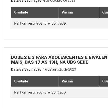
Data de Vacinação:
4 de outubro de 2023
Unidade
Vacina
Qua
Nenhum resultado foi encontrado.
DOSE 2 E 3 PARA ADOLESCENTES E BIVALEN
MAIS, DAS 17 ÀS 19H, NA UBS SEDE
Data de Vacinação:
16 de agosto de 2023
Unidade
Vacina
Qua
Nenhum resultado foi encontrado.