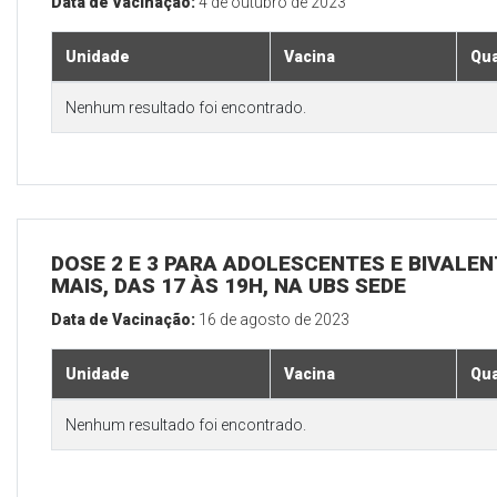
Data de Vacinação:
4 de outubro de 2023
Unidade
Vacina
Qua
Nenhum resultado foi encontrado.
DOSE 2 E 3 PARA ADOLESCENTES E BIVALEN
MAIS, DAS 17 ÀS 19H, NA UBS SEDE
Data de Vacinação:
16 de agosto de 2023
Unidade
Vacina
Qua
Nenhum resultado foi encontrado.