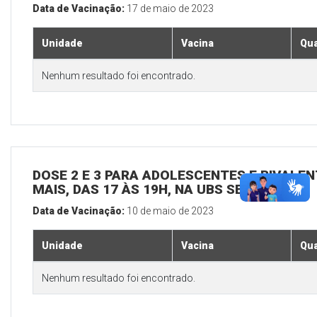
Data de Vacinação:
17 de maio de 2023
Unidade
Vacina
Qua
Nenhum resultado foi encontrado.
DOSE 2 E 3 PARA ADOLESCENTES E BIVALEN
MAIS, DAS 17 ÀS 19H, NA UBS SEDE
Data de Vacinação:
10 de maio de 2023
Unidade
Vacina
Qua
Nenhum resultado foi encontrado.