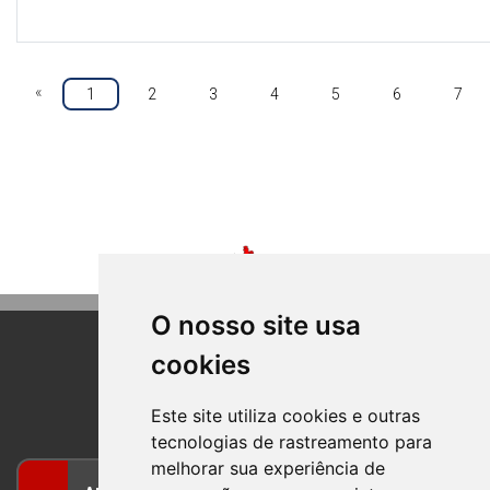
«
1
2
3
4
5
6
7
O nosso site usa
cookies
BOM PRINCIPIO
RIO GRANDE DO SUL
Este site utiliza cookies e outras
tecnologias de rastreamento para
melhorar sua experiência de