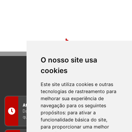
O nosso site usa
cookies
BOM PRINCIPIO
RIO GRANDE DO SUL
Este site utiliza cookies e outras
tecnologias de rastreamento para
melhorar sua experiência de
navegação para os seguintes
Atendimento
Das 8h às 12h e das 13h às 17h30, de segunda a
propósitos:
para ativar a
quinta-feira, e nas sextas-feiras das 7h às 13h
funcionalidade básica do site
,
para proporcionar uma melhor