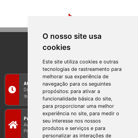
O nosso site usa
cookies
BOM PRINCIPIO
RIO GRANDE DO SUL
Este site utiliza cookies e outras
tecnologias de rastreamento para
melhorar sua experiência de
navegação para os seguintes
Atendimento
Das 8h às 12h e das 13h às 17h30, de segunda a
propósitos:
para ativar a
quinta-feira, e nas sextas-feiras das 7h às 13h
funcionalidade básica do site
,
para proporcionar uma melhor
experiência no site
,
para medir o
Prefeitura Municipal
seu interesse nos nossos
Avenida Guilherme Winter 65 - Centro Bom
produtos e serviços e para
Princípio/RS - Brasil CEP 95765-000
personalizar as interações de