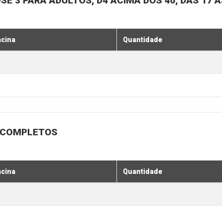
SE 3 PARA ADULTOS, D4 ACIMA DOS 40, DAS 17 À
acina
Quantidade
 INCOMPLETOS
acina
Quantidade