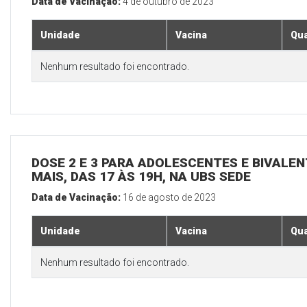
Data de Vacinação:
4 de outubro de 2023
Unidade
Vacina
Qua
Nenhum resultado foi encontrado.
DOSE 2 E 3 PARA ADOLESCENTES E BIVALEN
MAIS, DAS 17 ÀS 19H, NA UBS SEDE
Data de Vacinação:
16 de agosto de 2023
Unidade
Vacina
Qua
Nenhum resultado foi encontrado.