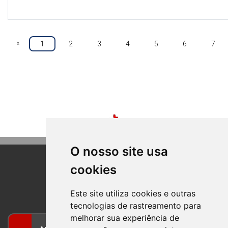
«
1
2
3
4
5
6
7
O nosso site usa
cookies
BOM PRINCIPIO
RIO GRANDE DO SUL
Este site utiliza cookies e outras
tecnologias de rastreamento para
melhorar sua experiência de