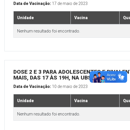
Data de Vacinação:
17 de maio de 2023
Unidade
Vacina
Qua
Nenhum resultado foi encontrado.
DOSE 2 E 3 PARA ADOLESCENTES E BIVALEN
MAIS, DAS 17 ÀS 19H, NA UBS SEDE
Data de Vacinação:
10 de maio de 2023
Unidade
Vacina
Qua
Nenhum resultado foi encontrado.