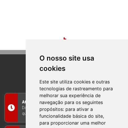
O nosso site usa
cookies
BOM PRINCIPIO
RIO GRANDE DO SUL
Este site utiliza cookies e outras
tecnologias de rastreamento para
melhorar sua experiência de
navegação para os seguintes
Atendimento
Das 8h às 12h e das 13h às 17h30, de segunda a
propósitos:
para ativar a
quinta-feira, e nas sextas-feiras das 7h às 13h
funcionalidade básica do site
,
para proporcionar uma melhor