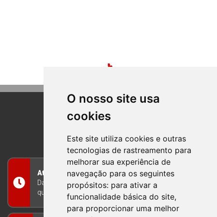
O nosso site usa
cookies
BOM PRINCIPIO
RIO GRANDE DO SUL
Este site utiliza cookies e outras
tecnologias de rastreamento para
melhorar sua experiência de
navegação para os seguintes
Atendimento
Das 8h às 12h e das 13h às 17h30, de segunda a
propósitos:
para ativar a
quinta-feira, e nas sextas-feiras das 7h às 13h
funcionalidade básica do site
,
para proporcionar uma melhor