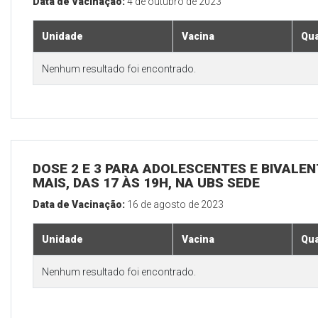
Data de Vacinação:
4 de outubro de 2023
Unidade
Vacina
Qua
Nenhum resultado foi encontrado.
DOSE 2 E 3 PARA ADOLESCENTES E BIVALEN
MAIS, DAS 17 ÀS 19H, NA UBS SEDE
Data de Vacinação:
16 de agosto de 2023
Unidade
Vacina
Qua
Nenhum resultado foi encontrado.