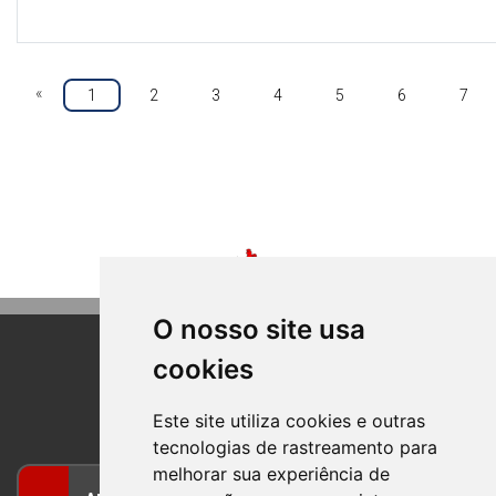
«
1
2
3
4
5
6
7
O nosso site usa
cookies
BOM PRINCIPIO
RIO GRANDE DO SUL
Este site utiliza cookies e outras
tecnologias de rastreamento para
melhorar sua experiência de