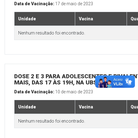
Data de Vacinação:
17 de maio de 2023
Unidade
Vacina
Qua
Nenhum resultado foi encontrado.
DOSE 2 E 3 PARA ADOLESCENTES E BIVALEN
MAIS, DAS 17 ÀS 19H, NA UBS SEDE
Data de Vacinação:
10 de maio de 2023
Unidade
Vacina
Qua
Nenhum resultado foi encontrado.