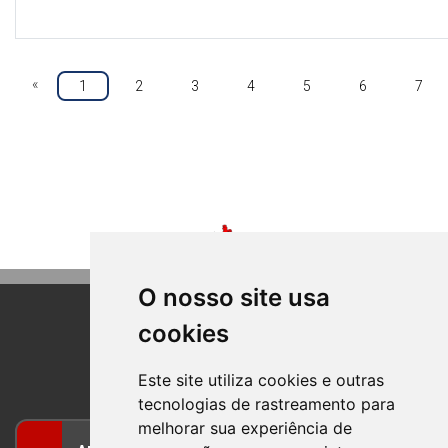
«
1
2
3
4
5
6
7
O nosso site usa
cookies
BOM PRINCIPIO
RIO GRANDE DO SUL
Este site utiliza cookies e outras
tecnologias de rastreamento para
melhorar sua experiência de