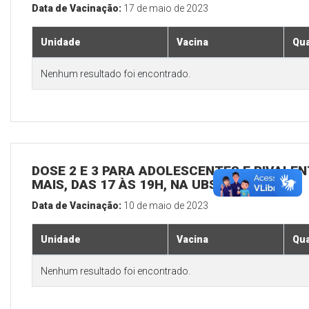
Data de Vacinação:
17 de maio de 2023
Unidade
Vacina
Qua
Nenhum resultado foi encontrado.
DOSE 2 E 3 PARA ADOLESCENTES E BIVALEN
MAIS, DAS 17 ÀS 19H, NA UBS SEDE
Data de Vacinação:
10 de maio de 2023
Unidade
Vacina
Qua
Nenhum resultado foi encontrado.