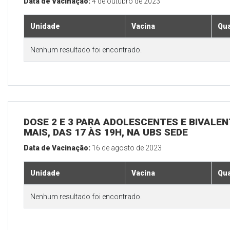
Data de Vacinação:
4 de outubro de 2023
Unidade
Vacina
Qua
Nenhum resultado foi encontrado.
DOSE 2 E 3 PARA ADOLESCENTES E BIVALEN
MAIS, DAS 17 ÀS 19H, NA UBS SEDE
Data de Vacinação:
16 de agosto de 2023
Unidade
Vacina
Qua
Nenhum resultado foi encontrado.