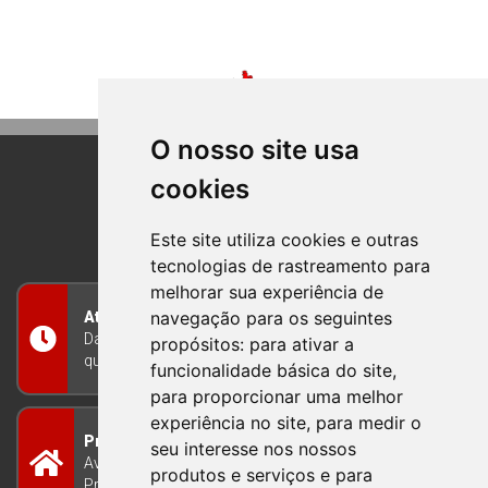
O nosso site usa
cookies
BOM PRINCIPIO
RIO GRANDE DO SUL
Este site utiliza cookies e outras
tecnologias de rastreamento para
melhorar sua experiência de
navegação para os seguintes
Atendimento
Das 8h às 12h e das 13h às 17h30, de segunda a
propósitos:
para ativar a
quinta-feira, e nas sextas-feiras das 7h às 13h
funcionalidade básica do site
,
para proporcionar uma melhor
experiência no site
,
para medir o
Prefeitura Municipal
seu interesse nos nossos
Avenida Guilherme Winter 65 - Centro Bom
produtos e serviços e para
Princípio/RS - Brasil CEP 95765-000