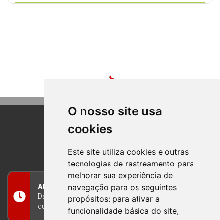
O nosso site usa
cookies
BOM PRINCIPIO
RIO GRANDE DO SUL
Este site utiliza cookies e outras
tecnologias de rastreamento para
melhorar sua experiência de
navegação para os seguintes
Atendimento
Das 8h às 12h e das 13h às 17h30, de segunda a
propósitos:
para ativar a
quinta-feira, e nas sextas-feiras das 7h às 13h
funcionalidade básica do site
,