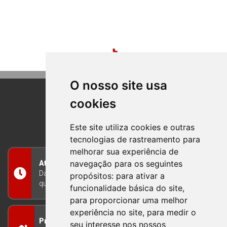
O nosso site usa
cookies
BOM PRINCIPIO
RIO GRANDE DO SUL
Este site utiliza cookies e outras
tecnologias de rastreamento para
melhorar sua experiência de
navegação para os seguintes
Atendimento
Das 8h às 12h e das 13h às 17h30, de segunda a
propósitos:
para ativar a
quinta-feira, e nas sextas-feiras das 7h às 13h
funcionalidade básica do site
,
para proporcionar uma melhor
experiência no site
,
para medir o
Prefeitura Municipal
seu interesse nos nossos