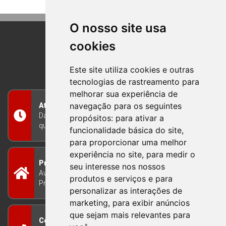
O nosso site usa
cookies
BOM PRINCIPIO
RIO GRANDE DO SUL
Este site utiliza cookies e outras
tecnologias de rastreamento para
melhorar sua experiência de
navegação para os seguintes
Atendimento
Das 8h às 12h e das 13h às 17h30, de segunda a
propósitos:
para ativar a
quinta-feira, e nas sextas-feiras das 7h às 13h
funcionalidade básica do site
,
para proporcionar uma melhor
experiência no site
,
para medir o
Prefeitura Municipal
seu interesse nos nossos
Avenida Guilherme Winter 65 - Centro Bom
produtos e serviços e para
Princípio/RS - Brasil CEP 95765-000
personalizar as interações de
marketing
,
para exibir anúncios
que sejam mais relevantes para
Contato