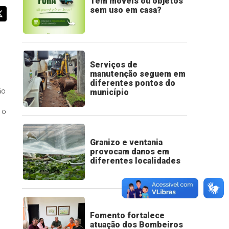
Tem móveis ou objetos
sem uso em casa?
Serviços de
manutenção seguem em
diferentes pontos do
ão
município
 o
Granizo e ventania
provocam danos em
diferentes localidades
Fomento fortalece
atuação dos Bombeiros