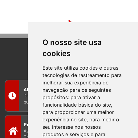
O nosso site usa
cookies
BOM PRINCIPIO
RIO GRANDE DO SUL
Este site utiliza cookies e outras
tecnologias de rastreamento para
melhorar sua experiência de
navegação para os seguintes
Atendimento
Das 8h às 12h e das 13h às 17h30, de segunda a
propósitos:
para ativar a
quinta-feira, e nas sextas-feiras das 7h às 13h
funcionalidade básica do site
,
para proporcionar uma melhor
experiência no site
,
para medir o
Prefeitura Municipal
seu interesse nos nossos
Avenida Guilherme Winter 65 - Centro Bom
produtos e serviços e para
Princípio/RS - Brasil CEP 95765-000