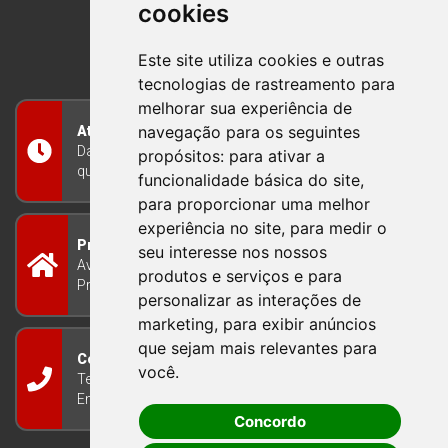
cookies
BOM PRINCIPIO
RIO GRANDE DO SUL
Este site utiliza cookies e outras
tecnologias de rastreamento para
melhorar sua experiência de
navegação para os seguintes
Atendimento
Das 8h às 12h e das 13h às 17h30, de segunda a
propósitos:
para ativar a
quinta-feira, e nas sextas-feiras das 7h às 13h
funcionalidade básica do site
,
para proporcionar uma melhor
experiência no site
,
para medir o
Prefeitura Municipal
seu interesse nos nossos
Avenida Guilherme Winter 65 - Centro Bom
produtos e serviços e para
Princípio/RS - Brasil CEP 95765-000
personalizar as interações de
marketing
,
para exibir anúncios
que sejam mais relevantes para
Contato
você
.
Telefone: (51) 3634-8100
Email:
gabinete@bomprincipio.rs.gov.br
Concordo