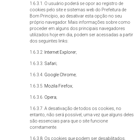
1.6.3.1. O usuário poderá se opor ao registro de
cookies pelo site e sistemas web do Prefeitura de
Bom Princípio, ao desativar esta opção no seu
próprio navegador. Mais informações sobre como
proceder em alguns dos principais navegadores
utilizados hoje em dia, podem ser acessadas a partir
dos seguintes links:
1.6.3.2.
Internet Explorer
;
1.6.3.3.
Safari
;
1.6.3.4.
Google Chrome
;
1.6.3.5.
Mozila Firefox
;
1.6.3.6.
Opera
;
1.6.3.7. A desativação de todos os cookies, no
entanto, não será possível, uma vez que alguns deles
são essenciais para que o site funcione
corretamente.
1.6.3.8. Os cookies que podem ser desabilitados,