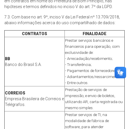
em contratos em nome do Prefeitura de Bom Princípio, nas
hipóteses e termos definidos no inciso V do art. 7º da LGPD.
7.3. Com base no art. 9º, inciso V da Lei Federal nº 13.709/2018,
abaixo informações acerca do uso compartilhado de dados:
CONTRATOS
FINALIDADE
Prestar serviços bancários e
financeiros para operação, com
exclusividade de:
BB
- Arrecadação/recebimento;
Banco do Brasil S.A.
- Transferência;
- Pagamentos de fornecedores;
- Adiantamentos/ressarcimentos;
- Entre outros.
Prestação de serviços de
CORREIOS
impressão, e envio de boletos,
Empresa Brasileira de Correios e
utilizando AR, carta registrada ou
Telégrafos.
mesmo simples.
Prestar serviços de TI, na
modalidade de fábrica de
software, para atender