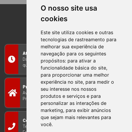
O nosso site usa
cookies
BOM PRINCIPIO
RIO GRANDE DO SUL
Este site utiliza cookies e outras
tecnologias de rastreamento para
melhorar sua experiência de
navegação para os seguintes
Atendimento
Das 8h às 12h e das 13h às 17h30, de segunda a
propósitos:
para ativar a
quinta-feira, e nas sextas-feiras das 7h às 13h
funcionalidade básica do site
,
para proporcionar uma melhor
experiência no site
,
para medir o
Prefeitura Municipal
seu interesse nos nossos
Avenida Guilherme Winter 65 - Centro Bom
produtos e serviços e para
Princípio/RS - Brasil CEP 95765-000
personalizar as interações de
marketing
,
para exibir anúncios
que sejam mais relevantes para
Contato
você
.
Telefone: (51) 3634-8100