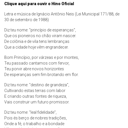
Clique aqui para ouvir o Hino Oficial
Letra e música de Ignácio Antônio Neis (Lei Municipal 171/88, de
30 de setembro de 1988)
Diz teu nome: "princípio de esperanças",
Que os pioneiros no chão viram nascer.
De colônia e de vila tens lembranças
Que a cidade hoje vêm engrandecer.
Bom Princípio, por várzeas e por montes,
Teu passado cantamos com fervor,
Teu porvir abre novos horizontes
De esperanças sem fim brotando em flor.
Diz teu nome: "destino de grandeza",
Cultivando estas terras com labor
E criando outras fontes de riqueza,
Vais construir um futuro promissor.
Diz teu nome: "leal fidelidade",
Pois és berço de nobres tradições,
Onde a fé, o trabalho e a bondade