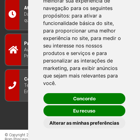
melhorar sua experiência de
navegação para os seguintes
Atendimento
Das 8h às 12h e das 13h às 17h30, de segunda a
propósitos:
para ativar a
quinta-feira, e nas sextas-feiras das 7h às 13h
funcionalidade básica do site
,
para proporcionar uma melhor
experiência no site
,
para medir o
Prefeitura Municipal
seu interesse nos nossos
Avenida Guilherme Winter 65 - Centro Bom
produtos e serviços e para
Princípio/RS - Brasil CEP 95765-000
personalizar as interações de
marketing
,
para exibir anúncios
que sejam mais relevantes para
Contato
você
.
Telefone: (51) 3634-8100
Email:
gabinete@bomprincipio.rs.gov.br
Concordo
Eu recuso
Alterar as minhas preferências
© Copyright 2026 - Todos os direitos reservados à Prefeitura de
Bom Principio/RS