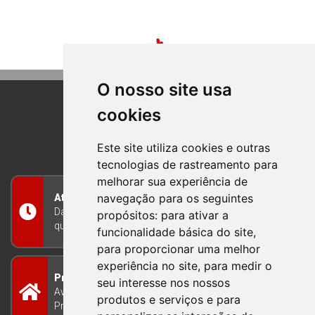
O nosso site usa
cookies
BOM PRINCIPIO
RIO GRANDE DO SUL
Este site utiliza cookies e outras
tecnologias de rastreamento para
melhorar sua experiência de
navegação para os seguintes
Atendimento
Das 8h às 12h e das 13h às 17h30, de segunda a
propósitos:
para ativar a
quinta-feira, e nas sextas-feiras das 7h às 13h
funcionalidade básica do site
,
para proporcionar uma melhor
experiência no site
,
para medir o
Prefeitura Municipal
seu interesse nos nossos
Avenida Guilherme Winter 65 - Centro Bom
produtos e serviços e para
Princípio/RS - Brasil CEP 95765-000