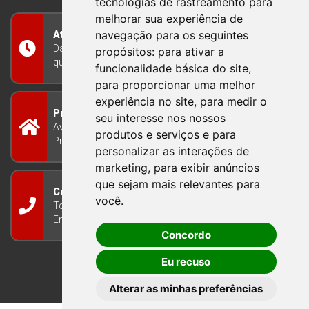
tecnologias de rastreamento para
melhorar sua experiência de
navegação para os seguintes
Atendimento
Das 8h às 12h e das 13h às 17h30, de segunda a
propósitos:
para ativar a
quinta-feira, e nas sextas-feiras das 7h às 13h
funcionalidade básica do site
,
para proporcionar uma melhor
experiência no site
,
para medir o
Prefeitura Municipal
seu interesse nos nossos
Avenida Guilherme Winter 65 - Centro Bom
produtos e serviços e para
Princípio/RS - Brasil CEP 95765-000
personalizar as interações de
marketing
,
para exibir anúncios
que sejam mais relevantes para
Contato
você
.
Telefone: (51) 3634-8100
Email:
gabinete@bomprincipio.rs.gov.br
Concordo
Eu recuso
Alterar as minhas preferências