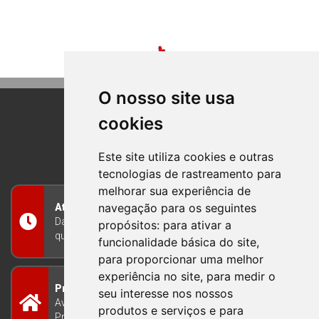
O nosso site usa
cookies
BOM PRINCIPIO
RIO GRANDE DO SUL
Este site utiliza cookies e outras
tecnologias de rastreamento para
melhorar sua experiência de
navegação para os seguintes
Atendimento
Das 8h às 12h e das 13h às 17h30, de segunda a
propósitos:
para ativar a
quinta-feira, e nas sextas-feiras das 7h às 13h
funcionalidade básica do site
,
para proporcionar uma melhor
experiência no site
,
para medir o
Prefeitura Municipal
seu interesse nos nossos
Avenida Guilherme Winter 65 - Centro Bom
produtos e serviços e para
Princípio/RS - Brasil CEP 95765-000