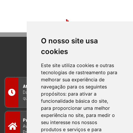
O nosso site usa
cookies
BOM PRINCIPIO
RIO GRANDE DO SUL
Este site utiliza cookies e outras
tecnologias de rastreamento para
melhorar sua experiência de
navegação para os seguintes
Atendimento
Das 8h às 12h e das 13h às 17h30, de segunda a
propósitos:
para ativar a
quinta-feira, e nas sextas-feiras das 7h às 13h
funcionalidade básica do site
,
para proporcionar uma melhor
experiência no site
,
para medir o
Prefeitura Municipal
seu interesse nos nossos
Avenida Guilherme Winter 65 - Centro Bom
produtos e serviços e para
Princípio/RS - Brasil CEP 95765-000