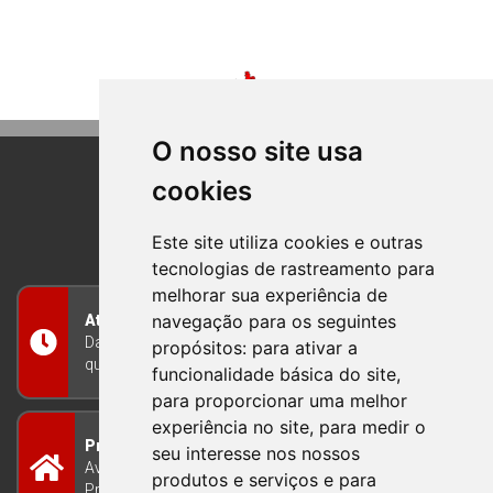
O nosso site usa
cookies
BOM PRINCIPIO
RIO GRANDE DO SUL
Este site utiliza cookies e outras
tecnologias de rastreamento para
melhorar sua experiência de
navegação para os seguintes
Atendimento
Das 8h às 12h e das 13h às 17h30, de segunda a
propósitos:
para ativar a
quinta-feira, e nas sextas-feiras das 7h às 13h
funcionalidade básica do site
,
para proporcionar uma melhor
experiência no site
,
para medir o
Prefeitura Municipal
seu interesse nos nossos
Avenida Guilherme Winter 65 - Centro Bom
produtos e serviços e para
Princípio/RS - Brasil CEP 95765-000