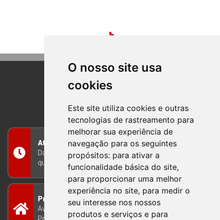
O nosso site usa
cookies
BOM PRINCIPIO
RIO GRANDE DO SUL
Este site utiliza cookies e outras
tecnologias de rastreamento para
melhorar sua experiência de
navegação para os seguintes
Atendimento
Das 8h às 12h e das 13h às 17h30, de segunda a
propósitos:
para ativar a
quinta-feira, e nas sextas-feiras das 7h às 13h
funcionalidade básica do site
,
para proporcionar uma melhor
experiência no site
,
para medir o
Prefeitura Municipal
seu interesse nos nossos
Avenida Guilherme Winter 65 - Centro Bom
produtos e serviços e para
Princípio/RS - Brasil CEP 95765-000