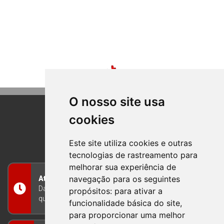
O nosso site usa
cookies
BOM PRINCIPIO
RIO GRANDE DO SUL
Este site utiliza cookies e outras
tecnologias de rastreamento para
melhorar sua experiência de
navegação para os seguintes
Atendimento
Das 8h às 12h e das 13h às 17h30, de segunda a
propósitos:
para ativar a
quinta-feira, e nas sextas-feiras das 7h às 13h
funcionalidade básica do site
,
para proporcionar uma melhor