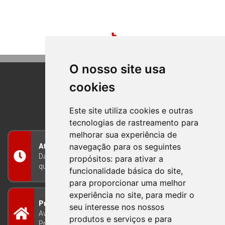
O nosso site usa
cookies
BOM PRINCIPIO
RIO GRANDE DO SUL
Este site utiliza cookies e outras
tecnologias de rastreamento para
melhorar sua experiência de
navegação para os seguintes
Atendimento
Das 8h às 12h e das 13h às 17h30, de segunda a
propósitos:
para ativar a
quinta-feira, e nas sextas-feiras das 7h às 13h
funcionalidade básica do site
,
para proporcionar uma melhor
experiência no site
,
para medir o
Prefeitura Municipal
seu interesse nos nossos
Avenida Guilherme Winter 65 - Centro Bom
produtos e serviços e para
Princípio/RS - Brasil CEP 95765-000