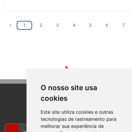
«
1
2
3
4
5
6
7
O nosso site usa
cookies
BOM PRINCIPIO
RIO GRANDE DO SUL
Este site utiliza cookies e outras
tecnologias de rastreamento para
melhorar sua experiência de