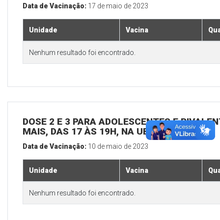
Data de Vacinação:
17 de maio de 2023
Unidade
Vacina
Qua
Nenhum resultado foi encontrado.
DOSE 2 E 3 PARA ADOLESCENTES E BIVALEN
MAIS, DAS 17 ÀS 19H, NA UBS SEDE
Data de Vacinação:
10 de maio de 2023
Unidade
Vacina
Qua
Nenhum resultado foi encontrado.