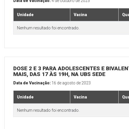
Data de Vacinação:
4 de outubro de 2023
Unidade
Vacina
Qua
Nenhum resultado foi encontrado.
DOSE 2 E 3 PARA ADOLESCENTES E BIVALEN
MAIS, DAS 17 ÀS 19H, NA UBS SEDE
Data de Vacinação:
16 de agosto de 2023
Unidade
Vacina
Qua
Nenhum resultado foi encontrado.