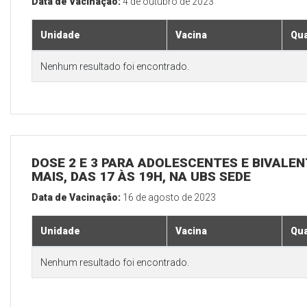
Data de Vacinação:
4 de outubro de 2023
Unidade
Vacina
Qua
Nenhum resultado foi encontrado.
DOSE 2 E 3 PARA ADOLESCENTES E BIVALEN
MAIS, DAS 17 ÀS 19H, NA UBS SEDE
Data de Vacinação:
16 de agosto de 2023
Unidade
Vacina
Qua
Nenhum resultado foi encontrado.