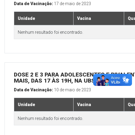
Data de Vacinação:
17 de maio de 2023
Unidade
Vacina
Qua
Nenhum resultado foi encontrado.
DOSE 2 E 3 PARA ADOLESCENTES E BIVALEN
MAIS, DAS 17 ÀS 19H, NA UBS SEDE
Data de Vacinação:
10 de maio de 2023
Unidade
Vacina
Qua
Nenhum resultado foi encontrado.