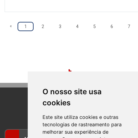
«
1
2
3
4
5
6
7
O nosso site usa
cookies
BOM PRINCIPIO
RIO GRANDE DO SUL
Este site utiliza cookies e outras
tecnologias de rastreamento para
melhorar sua experiência de