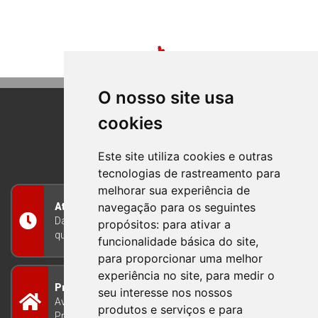
O nosso site usa
cookies
BOM PRINCIPIO
RIO GRANDE DO SUL
Este site utiliza cookies e outras
tecnologias de rastreamento para
melhorar sua experiência de
navegação para os seguintes
Atendimento
Das 8h às 12h e das 13h às 17h30, de segunda a
propósitos:
para ativar a
quinta-feira, e nas sextas-feiras das 7h às 13h
funcionalidade básica do site
,
para proporcionar uma melhor
experiência no site
,
para medir o
Prefeitura Municipal
seu interesse nos nossos
Avenida Guilherme Winter 65 - Centro Bom
produtos e serviços e para
Princípio/RS - Brasil CEP 95765-000