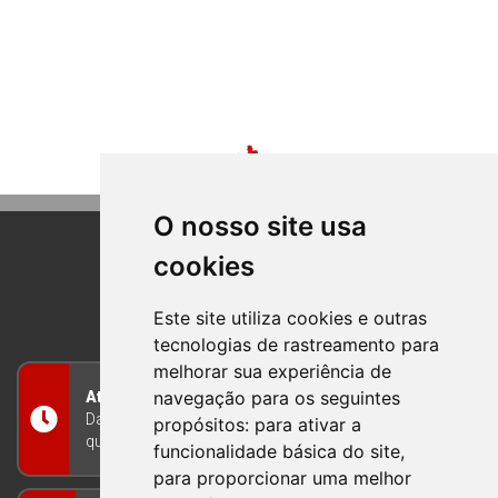
O nosso site usa
cookies
BOM PRINCIPIO
RIO GRANDE DO SUL
Este site utiliza cookies e outras
tecnologias de rastreamento para
melhorar sua experiência de
navegação para os seguintes
Atendimento
Das 8h às 12h e das 13h às 17h30, de segunda a
propósitos:
para ativar a
quinta-feira, e nas sextas-feiras das 7h às 13h
funcionalidade básica do site
,
para proporcionar uma melhor