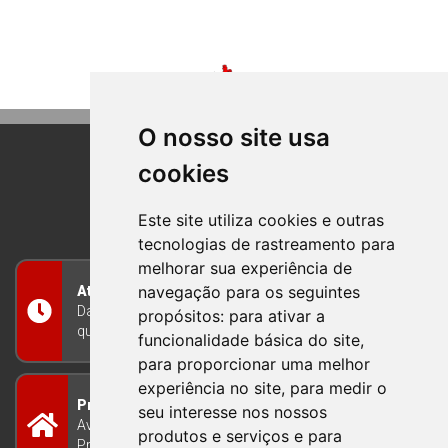
O nosso site usa
cookies
BOM PRINCIPIO
RIO GRANDE DO SUL
Este site utiliza cookies e outras
tecnologias de rastreamento para
melhorar sua experiência de
navegação para os seguintes
Atendimento
Das 8h às 12h e das 13h às 17h30, de segunda a
propósitos:
para ativar a
quinta-feira, e nas sextas-feiras das 7h às 13h
funcionalidade básica do site
,
para proporcionar uma melhor
experiência no site
,
para medir o
Prefeitura Municipal
seu interesse nos nossos
Avenida Guilherme Winter 65 - Centro Bom
produtos e serviços e para
Princípio/RS - Brasil CEP 95765-000