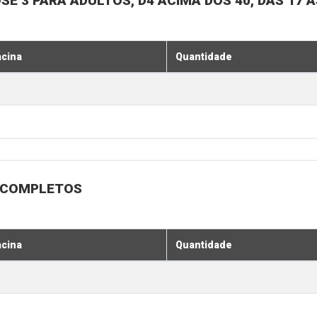
SE 3 PARA ADULTOS, D4 ACIMA DOS 40, DAS 17 À
acina
Quantidade
 INCOMPLETOS
acina
Quantidade