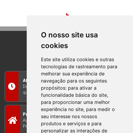
O nosso site usa
cookies
BOM PRINCIPIO
RIO GRANDE DO SUL
Este site utiliza cookies e outras
tecnologias de rastreamento para
melhorar sua experiência de
navegação para os seguintes
Atendimento
Das 8h às 12h e das 13h às 17h30, de segunda a
propósitos:
para ativar a
quinta-feira, e nas sextas-feiras das 7h às 13h
funcionalidade básica do site
,
para proporcionar uma melhor
experiência no site
,
para medir o
Prefeitura Municipal
seu interesse nos nossos
Avenida Guilherme Winter 65 - Centro Bom
produtos e serviços e para
Princípio/RS - Brasil CEP 95765-000
personalizar as interações de