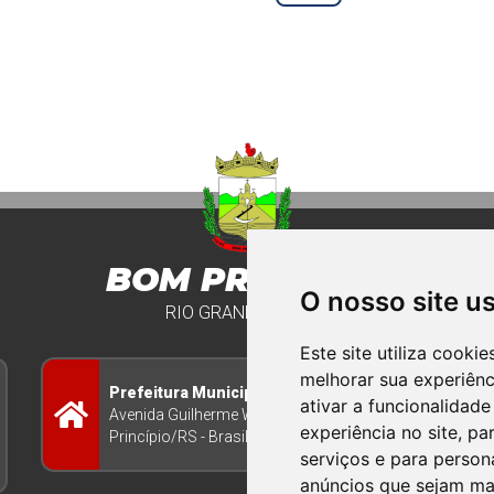
BOM PRINCIPIO
O nosso site u
RIO GRANDE DO SUL
Este site utiliza cooki
melhorar sua experiên
Prefeitura Municipal
ativar a funcionalidade
Avenida Guilherme Winter 65 - Centro Bom
experiência no site
,
par
Princípio/RS - Brasil CEP 95765-000
serviços e para person
anúncios que sejam ma