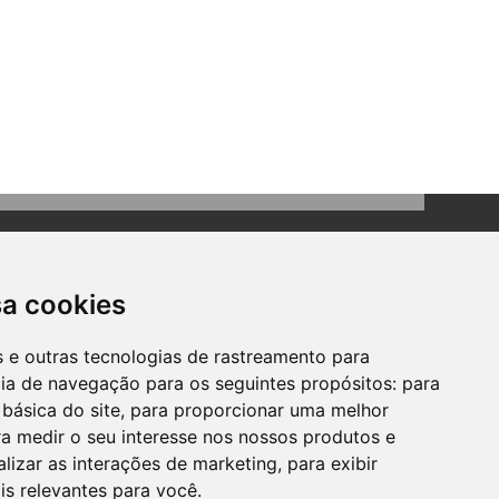
sa cookies
es e outras tecnologias de rastreamento para
cia de navegação para os seguintes propósitos:
para
Contato
 básica do site
,
para proporcionar uma melhor
Telefone: (51) 3634-8100
a medir o seu interesse nos nossos produtos e
Email:
gabinete@bomprincipio.rs.gov.br
alizar as interações de marketing
,
para exibir
is relevantes para você
.