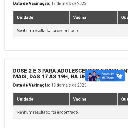
Data de Vacinação:
17 de maio de 2023
Unidade
Vacina
Qua
Nenhum resultado foi encontrado.
DOSE 2 E 3 PARA ADOLESCENTES E BIVALEN
MAIS, DAS 17 ÀS 19H, NA UBS SEDE
Data de Vacinação:
10 de maio de 2023
Unidade
Vacina
Qua
Nenhum resultado foi encontrado.