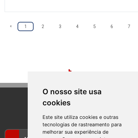
«
1
2
3
4
5
6
7
O nosso site usa
cookies
BOM PRINCIPIO
RIO GRANDE DO SUL
Este site utiliza cookies e outras
tecnologias de rastreamento para
melhorar sua experiência de