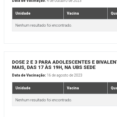
Data de Vacinação:
4 de outubro de 2023
Unidade
Vacina
Qua
Nenhum resultado foi encontrado.
DOSE 2 E 3 PARA ADOLESCENTES E BIVALEN
MAIS, DAS 17 ÀS 19H, NA UBS SEDE
Data de Vacinação:
16 de agosto de 2023
Unidade
Vacina
Qua
Nenhum resultado foi encontrado.