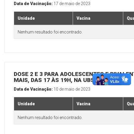
Data de Vacinação:
17 de maio de 2023
Unidade
Vacina
Qua
Nenhum resultado foi encontrado.
DOSE 2 E 3 PARA ADOLESCENTES E BIVALEN
MAIS, DAS 17 ÀS 19H, NA UBS SEDE
Data de Vacinação:
10 de maio de 2023
Unidade
Vacina
Qua
Nenhum resultado foi encontrado.