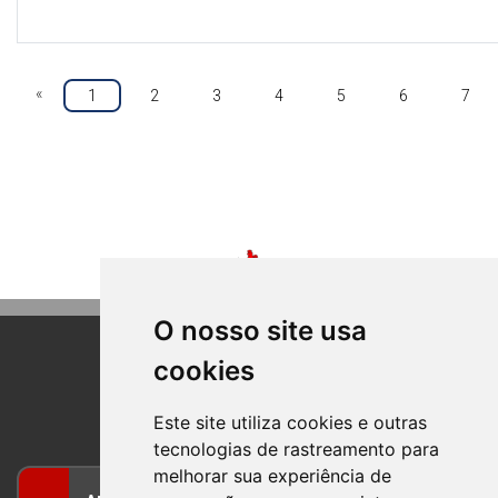
«
1
2
3
4
5
6
7
O nosso site usa
cookies
BOM PRINCIPIO
RIO GRANDE DO SUL
Este site utiliza cookies e outras
tecnologias de rastreamento para
melhorar sua experiência de