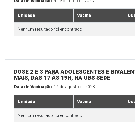
Data de Vacinação:
4 de outubro de 2023
Unidade
Vacina
Qua
Nenhum resultado foi encontrado.
DOSE 2 E 3 PARA ADOLESCENTES E BIVALEN
MAIS, DAS 17 ÀS 19H, NA UBS SEDE
Data de Vacinação:
16 de agosto de 2023
Unidade
Vacina
Qua
Nenhum resultado foi encontrado.