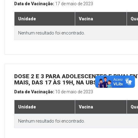
Data de Vacinação:
17 de maio de 2023
Unidade
Vacina
Qua
Nenhum resultado foi encontrado.
DOSE 2 E 3 PARA ADOLESCENTES E BIVALEN
MAIS, DAS 17 ÀS 19H, NA UBS SEDE
Data de Vacinação:
10 de maio de 2023
Unidade
Vacina
Qua
Nenhum resultado foi encontrado.