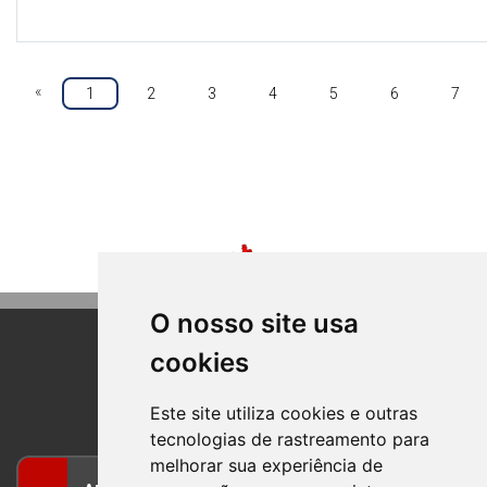
«
1
2
3
4
5
6
7
O nosso site usa
cookies
BOM PRINCIPIO
RIO GRANDE DO SUL
Este site utiliza cookies e outras
tecnologias de rastreamento para
melhorar sua experiência de