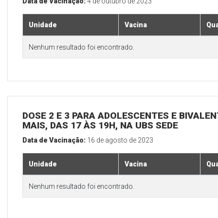
Data de Vacinação:
4 de outubro de 2023
Unidade
Vacina
Qua
Nenhum resultado foi encontrado.
DOSE 2 E 3 PARA ADOLESCENTES E BIVALEN
MAIS, DAS 17 ÀS 19H, NA UBS SEDE
Data de Vacinação:
16 de agosto de 2023
Unidade
Vacina
Qua
Nenhum resultado foi encontrado.