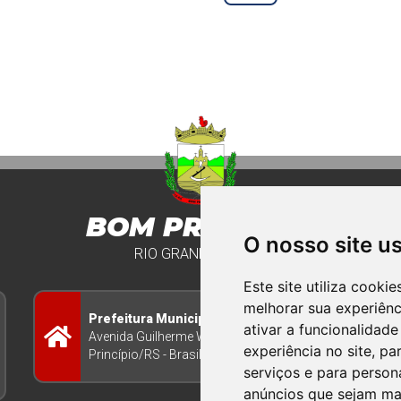
BOM PRINCIPIO
O nosso site u
RIO GRANDE DO SUL
Este site utiliza cooki
melhorar sua experiên
Prefeitura Municipal
ativar a funcionalidade
Avenida Guilherme Winter 65 - Centro Bom
experiência no site
,
par
Princípio/RS - Brasil CEP 95765-000
serviços e para person
anúncios que sejam ma