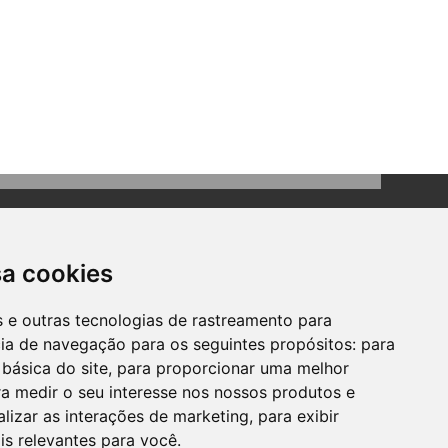
sa cookies
es e outras tecnologias de rastreamento para
cia de navegação para os seguintes propósitos:
para
Contato
 básica do site
,
para proporcionar uma melhor
Telefone: (51) 3634-8100
a medir o seu interesse nos nossos produtos e
Email:
gabinete@bomprincipio.rs.gov.br
alizar as interações de marketing
,
para exibir
is relevantes para você
.