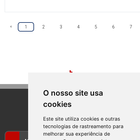
«
1
2
3
4
5
6
7
O nosso site usa
cookies
BOM PRINCIPIO
RIO GRANDE DO SUL
Este site utiliza cookies e outras
tecnologias de rastreamento para
melhorar sua experiência de