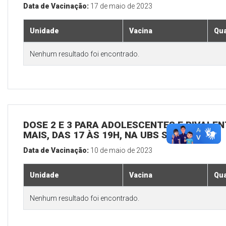
Data de Vacinação:
17 de maio de 2023
Unidade
Vacina
Qua
Nenhum resultado foi encontrado.
DOSE 2 E 3 PARA ADOLESCENTES E BIVALEN
MAIS, DAS 17 ÀS 19H, NA UBS SEDE
Data de Vacinação:
10 de maio de 2023
Unidade
Vacina
Qua
Nenhum resultado foi encontrado.