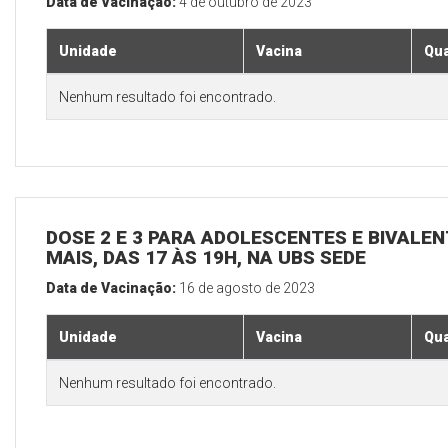
Data de Vacinação:
4 de outubro de 2023
Unidade
Vacina
Qua
Nenhum resultado foi encontrado.
DOSE 2 E 3 PARA ADOLESCENTES E BIVALEN
MAIS, DAS 17 ÀS 19H, NA UBS SEDE
Data de Vacinação:
16 de agosto de 2023
Unidade
Vacina
Qua
Nenhum resultado foi encontrado.