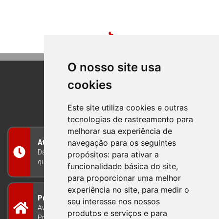
O nosso site usa
cookies
BOM PRINCIPIO
RIO GRANDE DO SUL
Este site utiliza cookies e outras
tecnologias de rastreamento para
melhorar sua experiência de
navegação para os seguintes
Atendimento
Das 8h às 12h e das 13h às 17h30, de segunda a
propósitos:
para ativar a
quinta-feira, e nas sextas-feiras das 7h às 13h
funcionalidade básica do site
,
para proporcionar uma melhor
experiência no site
,
para medir o
Prefeitura Municipal
seu interesse nos nossos
Avenida Guilherme Winter 65 - Centro Bom
produtos e serviços e para
Princípio/RS - Brasil CEP 95765-000