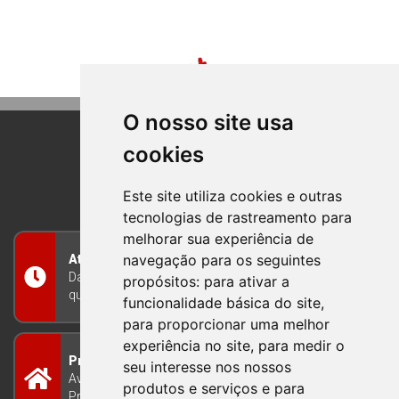
O nosso site usa
cookies
BOM PRINCIPIO
RIO GRANDE DO SUL
Este site utiliza cookies e outras
tecnologias de rastreamento para
melhorar sua experiência de
navegação para os seguintes
Atendimento
Das 8h às 12h e das 13h às 17h30, de segunda a
propósitos:
para ativar a
quinta-feira, e nas sextas-feiras das 7h às 13h
funcionalidade básica do site
,
para proporcionar uma melhor
experiência no site
,
para medir o
Prefeitura Municipal
seu interesse nos nossos
Avenida Guilherme Winter 65 - Centro Bom
produtos e serviços e para
Princípio/RS - Brasil CEP 95765-000