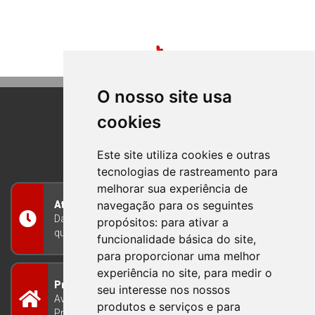
O nosso site usa
cookies
BOM PRINCIPIO
RIO GRANDE DO SUL
Este site utiliza cookies e outras
tecnologias de rastreamento para
melhorar sua experiência de
navegação para os seguintes
Atendimento
Das 8h às 12h e das 13h às 17h30, de segunda a
propósitos:
para ativar a
quinta-feira, e nas sextas-feiras das 7h às 13h
funcionalidade básica do site
,
para proporcionar uma melhor
experiência no site
,
para medir o
Prefeitura Municipal
seu interesse nos nossos
Avenida Guilherme Winter 65 - Centro Bom
produtos e serviços e para
Princípio/RS - Brasil CEP 95765-000