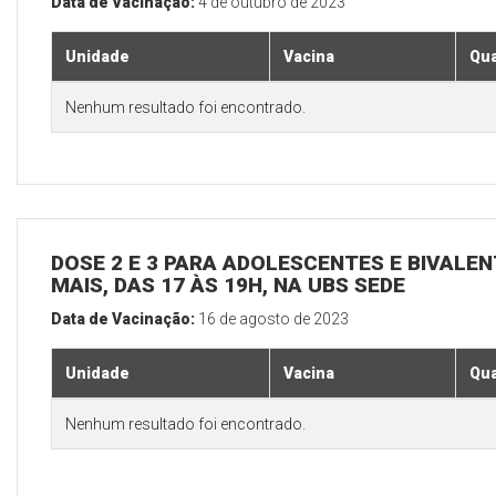
Data de Vacinação:
4 de outubro de 2023
Unidade
Vacina
Qua
Nenhum resultado foi encontrado.
DOSE 2 E 3 PARA ADOLESCENTES E BIVALEN
MAIS, DAS 17 ÀS 19H, NA UBS SEDE
Data de Vacinação:
16 de agosto de 2023
Unidade
Vacina
Qua
Nenhum resultado foi encontrado.