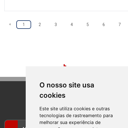
«
1
2
3
4
5
6
7
O nosso site usa
cookies
BOM PRINCIPIO
RIO GRANDE DO SUL
Este site utiliza cookies e outras
tecnologias de rastreamento para
melhorar sua experiência de