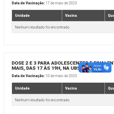
Data de Vacinação:
17 de maio de 2023
Unidade
Vacina
Qua
Nenhum resultado foi encontrado.
DOSE 2 E 3 PARA ADOLESCENTES E BIVALEN
MAIS, DAS 17 ÀS 19H, NA UBS SEDE
Data de Vacinação:
10 de maio de 2023
Unidade
Vacina
Qua
Nenhum resultado foi encontrado.