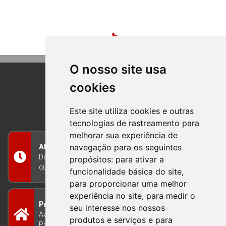
O nosso site usa
cookies
BOM PRINCIPIO
RIO GRANDE DO SUL
Este site utiliza cookies e outras
tecnologias de rastreamento para
melhorar sua experiência de
navegação para os seguintes
Atendimento
Das 8h às 12h e das 13h às 17h30, de segunda a
propósitos:
para ativar a
quinta-feira, e nas sextas-feiras das 7h às 13h
funcionalidade básica do site
,
para proporcionar uma melhor
experiência no site
,
para medir o
Prefeitura Municipal
seu interesse nos nossos
Avenida Guilherme Winter 65 - Centro Bom
produtos e serviços e para
Princípio/RS - Brasil CEP 95765-000