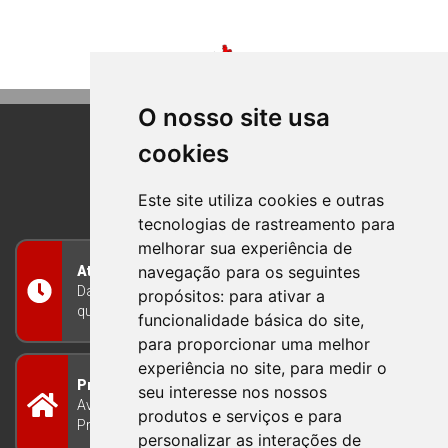
O nosso site usa
cookies
BOM PRINCIPIO
RIO GRANDE DO SUL
Este site utiliza cookies e outras
tecnologias de rastreamento para
melhorar sua experiência de
navegação para os seguintes
Atendimento
Das 8h às 12h e das 13h às 17h30, de segunda a
propósitos:
para ativar a
quinta-feira, e nas sextas-feiras das 7h às 13h
funcionalidade básica do site
,
para proporcionar uma melhor
experiência no site
,
para medir o
Prefeitura Municipal
seu interesse nos nossos
Avenida Guilherme Winter 65 - Centro Bom
produtos e serviços e para
Princípio/RS - Brasil CEP 95765-000
personalizar as interações de